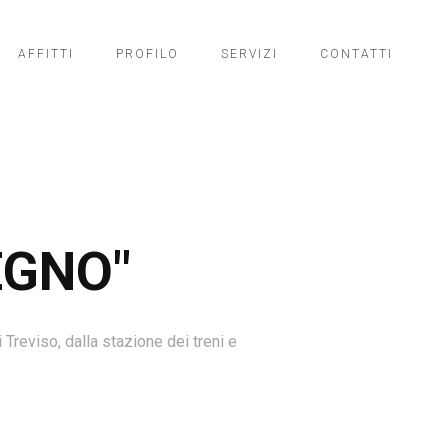
AFFITTI
PROFILO
SERVIZI
CONTATTI
EGNO"
Treviso, dalla stazione dei treni e