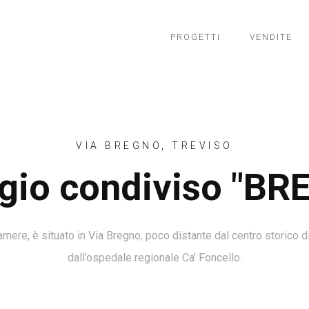
PROGETTI
VENDITE
VIA BREGNO, TREVISO
ggio condiviso "BR
re, è situato in Via Bregno, poco distante dal centro storico di 
dall’ospedale regionale Ca’ Foncello.