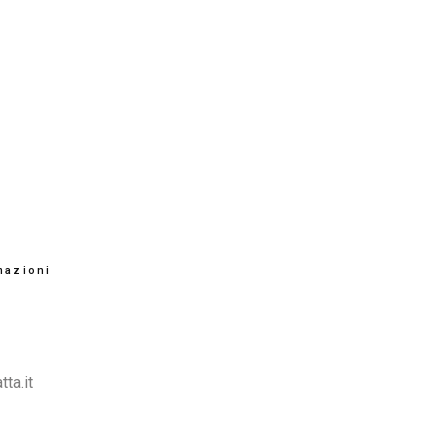
rmazioni
ta.it