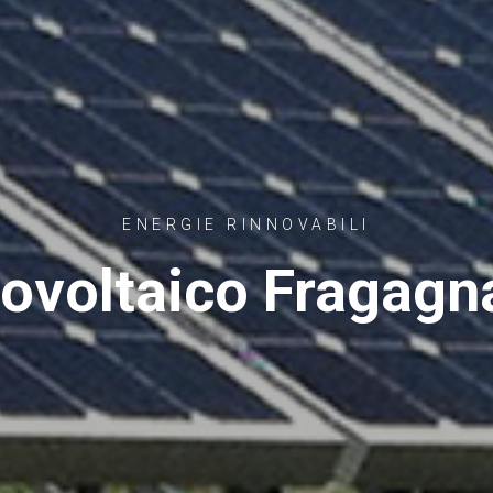
ENERGIE RINNOVABILI
tovoltaico Fragagn